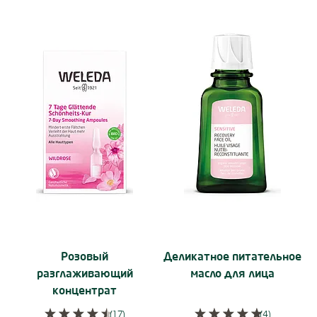
Use Next and Previous buttons to navigate, or jump to a slide using 
Подробнее:
Подробнее:
Розовый
Деликатное питательное
разглаживающий
масло для лица
концентрат
(17)
(4)