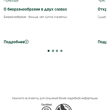
Природа
Чувств
О биоразнообразии в двух словах
Откро
Биоразнообразие - больше, чем сумма слагаемых
Существу
Подробнее
Подро
Нажмите на этикетку для получения более подробной информации.