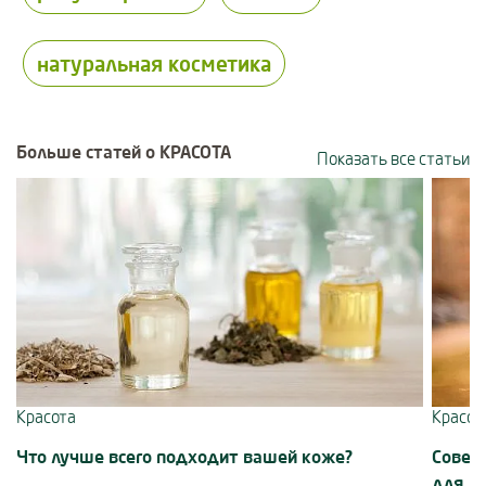
натуральная косметика
Больше статей о КРАСОТА
Показать все статьи
Use Next and Previous buttons to navigate, or jump to a slide using 
Красота
Красот
Что лучше всего подходит вашей коже?
Совет
для л