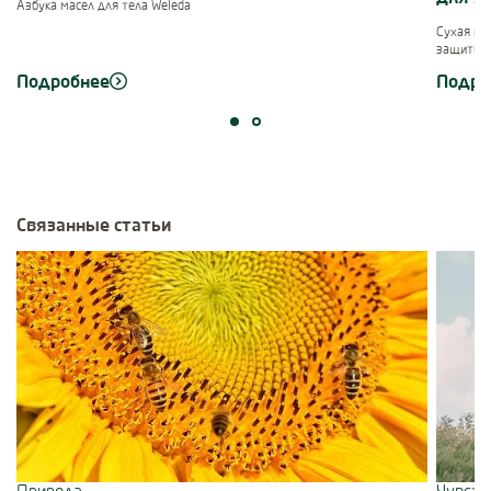
Азбука масел для тела Weleda
Сухая ко
защитит 
Подробнее
Подро
Связанные статьи
Use Next and Previous buttons to navigate, or jump to a slide using 