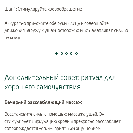
Шаг 1: Стимулируйте кровообращение
Ша
и
Аккуратно приложите обе руки к лицу и совершайте
Пр
движения наружу к ушам, осторожно и не надавливая сильно
с
на кожу.
ча
Дополнительный совет: ритуал для
хорошего самочувствия
Вечерний расслабляющий массаж
Восстановите силы с помощью массажа ушей. Он
стимулирует циркуляцию крови и прекрасно расслабляет,
сопровождается легким, приятным ощущением