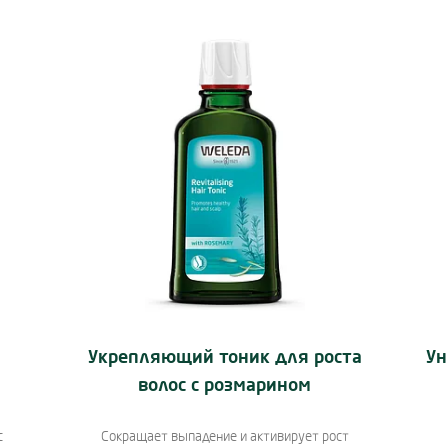
igate, or jump to a slide using the slide dots.
Подробнее:
Укрепляющий тоник для роста
Ун
волос с розмарином
с
Сокращает выпадение и активирует рост