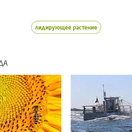
лидирующее растение
ОДА
igate, or jump to a slide using the slide dots.