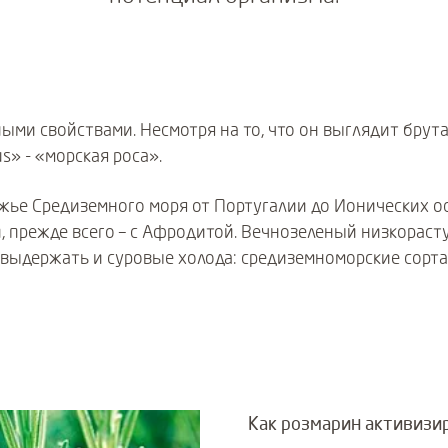
ыми свойствами. Несмотря на то, что он выглядит брут
us» - «морская роса».
жье Средиземного моря от Португалии до Ионических ос
, прежде всего – с Афродитой. Вечнозеленый низкорас
н выдержать и суровые холода: средиземноморские сорт
Как розмарин активизи