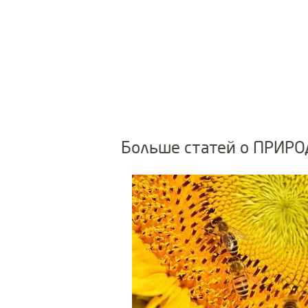
Больше статей о ПРИР
Use Next and Previous buttons to nav