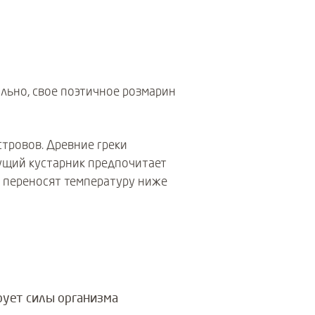
ально, свое поэтичное розмарин
тровов. Древние греки
тущий кустарник предпочитает
а переносят температуру ниже
рует силы организма