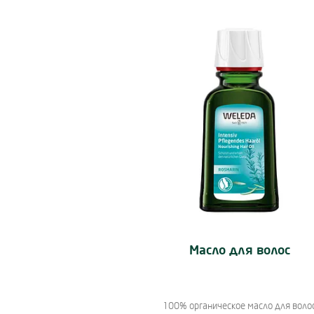
Use Next and Previous buttons to nav
Подробнее:
Масло для волос
100% органическое масло для воло