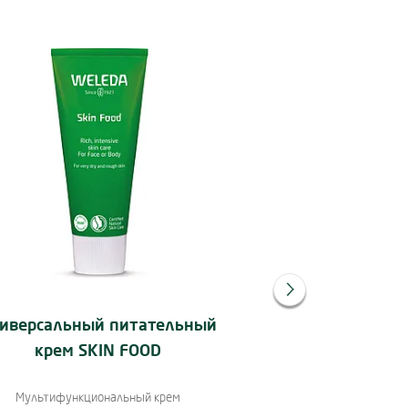
Подробнее:
П
иверсальный питательный
Легкий уни
крем SKIN FOOD
питательный к
Мультифункциональный крем
Мультифункциональн