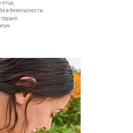
 отца,
бя в безопасности.
, трудно
этом.