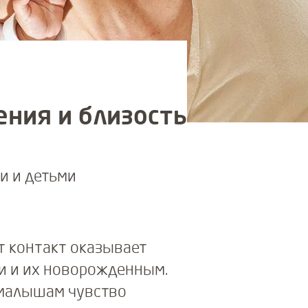
ния и близость
и и детьми
т контакт оказывает
и и их новорожденным.
 малышам чувство