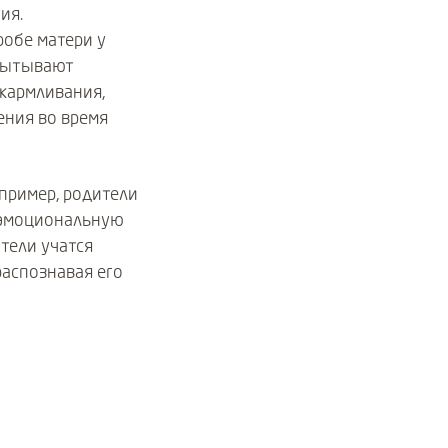
ия.
робе матери у
спытывают
кармливания,
ния во время
апример, родители
т эмоциональную
тели учатся
распознавая его