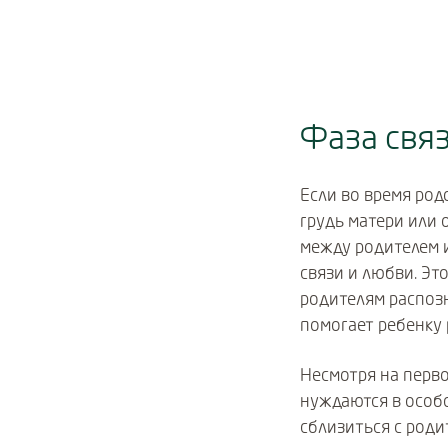
Фаза свя
Если во время ро
грудь матери или 
между родителем 
связи и любви. Эт
родителям распозн
помогает ребенку 
Несмотря на перво
нуждаются в особо
сблизиться с роди