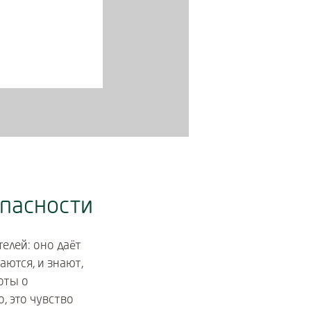
опасности
елей: оно даёт
ются, и знают,
оты о
, это чувство