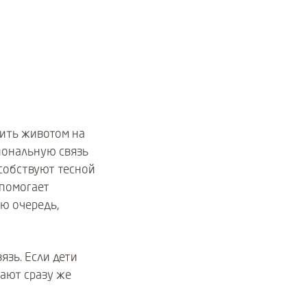
ить животом на
иональную связь
собствуют тесной
 помогает
ою очередь,
язь. Если дети
шают сразу же