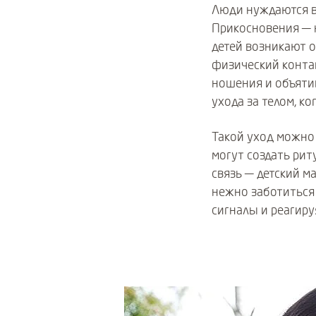
Люди нуждаются в
Прикосновения — 
детей возникают 
физический конта
ношения и объяти
ухода за телом, к
Такой уход можно 
могут создать рит
связь — детский м
нежно заботиться 
сигналы и реагиру
Use Next and Previous buttons to nav