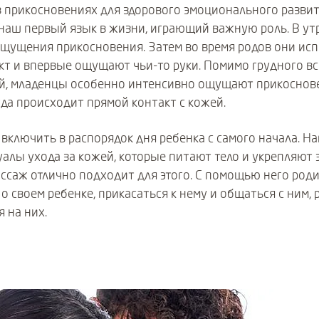
 прикосновениях для здорового эмоционального развит
наш первый язык в жизни, играющий важную роль. В ут
ощущения прикосновения. Затем во время родов они и
кт и впервые ощущают чьи-то руки. Помимо грудного вс
й, младенцы особенно интенсивно ощущают прикоснове
огда происходит прямой контакт с кожей.
включить в распорядок дня ребенка с самого начала. Н
уалы ухода за кожей, которые питают тело и укрепляю
ассаж отлично подходит для этого. С помощью него роди
о своем ребенке, прикасаться к нему и общаться с ним, 
я на них.
igate, or jump to a slide using the slide dots.