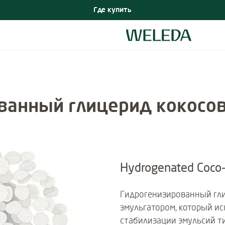
Где купить
ванный глицерид кокосов
Hydrogenated Coco-
Гидрогенизированный гли
эмульгатором, который исп
стабилизации эмульсий ти