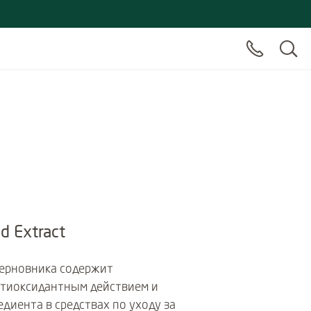
d Extract
терновника содержит
нтиоксидантным действием и
едиента в средствах по уходу за