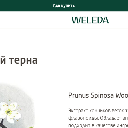
Где купить
й терна
Prunus Spinosa Woo
Экстракт кончиков веток 
флавоноиды. Обладает а
подходит в качестве ингр