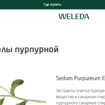
Где купить
олы пурпурной
Sedum Purpureum E
Экстракты очитка пурпур
вещества и сахарные спир
пурпурного сахарные спи