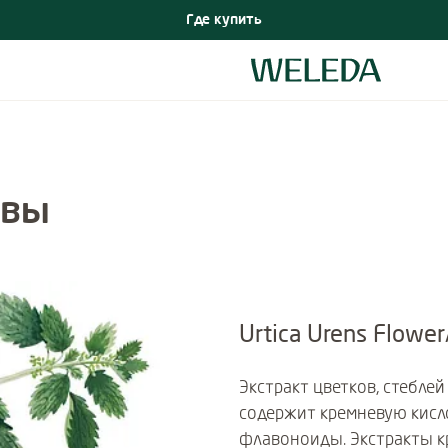
Где купить
ивы
Urtica Urens Flower
Экстракт цветков, стебле
содержит кремневую кисл
флавоноиды. Экстракты 