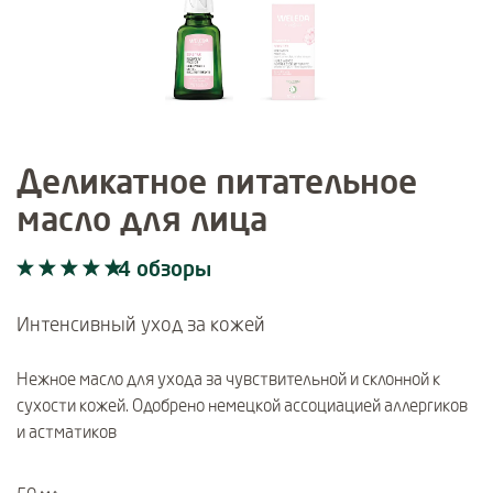
Деликатное питательное
масло для лица
4 обзоры
Current rating: 5 out of 5 stars rated by 4 customers
4 обзоры
Интенсивный уход за кожей
Нежное масло для ухода за чувствительной и склонной к
сухости кожей. Одобрено немецкой ассоциацией аллергиков
и астматиков