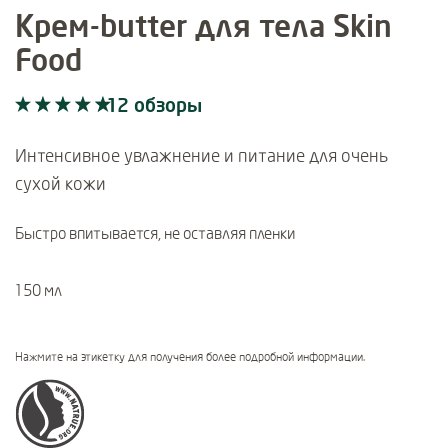
Крем-butter для тела Skin
Food
12 обзоры
Current rating: 5 out of 5 stars rated by 12 customers
12 обзоры
Интенсивное увлажнение и питание для очень
сухой кожи
Быстро впитывается, не оставляя пленки
150 мл
Нажмите на этикетку для получения более подробной информации.
Certifications