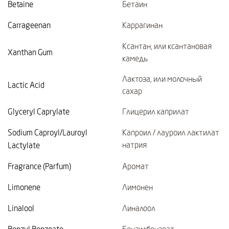
Betaine
Бетаин
Carrageenan
Каррагинан
Ксантан, или ксантановая
Xanthan Gum
камедь
Лактоза, или молочный
Lactic Acid
сахар
Glyceryl Caprylate
Глицерил каприлат
Sodium Caproyl/Lauroyl
Капроил / лауроил лактилат
натрия
Lactylate
Fragrance (Parfum)
Аромат
Limonene
Лимонен
Linalool
Линалоол