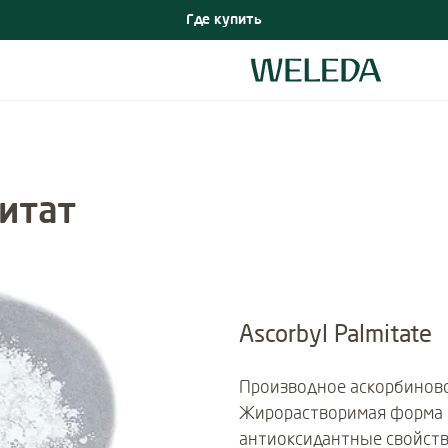
Где купить
итат
Ascorbyl Palmitate
Производное аскорбиново
Жирорастворимая форма в
антиоксидантные свойства