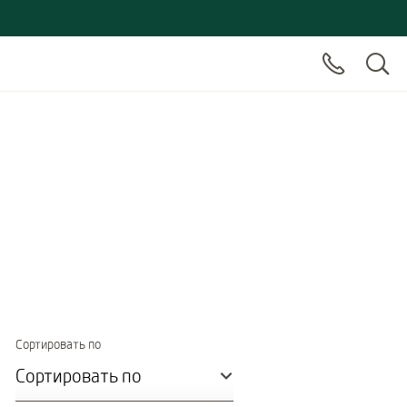
Immediate effect upon selection
Сортировать по