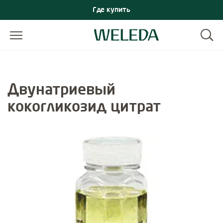
Где купить
Двунатриевый
кокогликозид цитрат