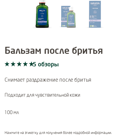
Бальзам после бритья
5 обзоры
Current rating: 5 out of 5 stars rated by 5 customers
5 обзоры
Снимает раздражение после бритья
Подходит для чувствительной кожи
100 мл
Нажмите на этикетку для получения более подробной информации.
Certifications