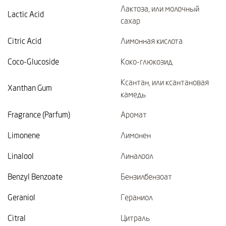
Лактоза, или молочный
Lactic Acid
сахар
Citric Acid
Лимонная кислота
Coco-Glucoside
Коко-глюкозид
Ксантан, или ксантановая
Xanthan Gum
камедь
Fragrance (Parfum)
Аромат
Limonene
Лимонен
Linalool
Линалоол
Benzyl Benzoate
Бензилбензоат
Geraniol
Гераниол
Citral
Цитраль