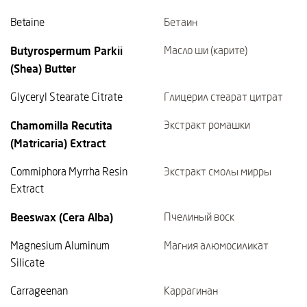
Betaine
Бетаин
Butyrospermum Parkii
Масло ши (карите)
(Shea) Butter
Glyceryl Stearate Citrate
Глицерил стеарат цитрат
Chamomilla Recutita
Экстракт ромашки
(Matricaria) Extract
Commiphora Myrrha Resin
Экстракт смолы мирры
Extract
Beeswax (Cera Alba)
Пчелиный воск
Magnesium Aluminum
Магния алюмосиликат
Silicate
Carrageenan
Каррагинан