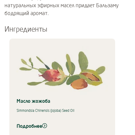
натуральных эфирных масел придает Бальзаму
бодрящий аромат.
Ингредиенты
Use Next and Previous buttons to navigate, or jump to a slide using 
Масло жожоба
Simmondsia Chinensis (Jojoba) Seed Oil
Подробнее