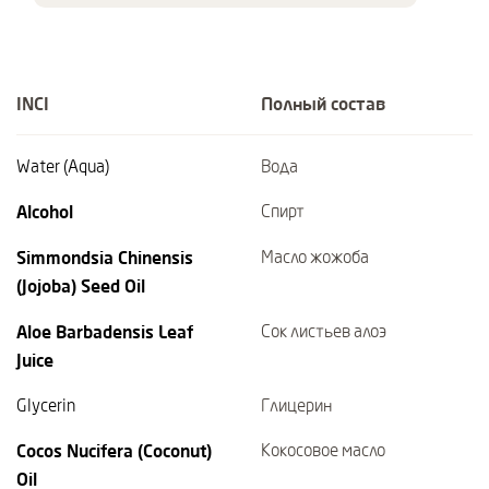
INCI
Полный состав
Water (Aqua)
Вода
Alcohol
Спирт
Simmondsia Chinensis
Масло жожоба
(Jojoba) Seed Oil
Aloe Barbadensis Leaf
Сок листьев алоэ
Juice
Glycerin
Глицерин
Cocos Nucifera (Coconut)
Кокосовое масло
Oil