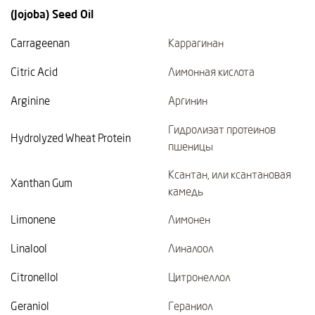
(Jojoba) Seed Oil
Carrageenan
Каррагинан
Citric Acid
Лимонная кислота
Arginine
Аргинин
Гидролизат протеинов
Hydrolyzed Wheat Protein
пшеницы
Ксантан, или ксантановая
Xanthan Gum
камедь
Limonene
Лимонен
Linalool
Линалоол
Citronellol
Цитронеллол
Geraniol
Гераниол