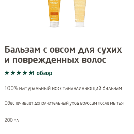
Бальзам с овсом для сухих
и поврежденных волос
1 обзор
Current rating: 5 out of 5 stars rated by 1 customers
1 обзор
100% натуральный восстанавливающий бальзам
Обеспечивает дополнительный уход волосам после мытья
200 мл