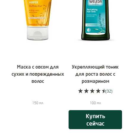
Подробнее:
Подробнее:
Маска с овсом для
Укрепляющий тоник
Ш
сухих и поврежденных
для роста волос с
су
волос
розмарином
(32)
Current rating: 4,9 ou
150 мл
100 мл
Купить
сейчас