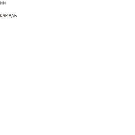
ции
 камедь