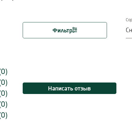
Сор
Фильтр
Filtern der Reviews nach Ratinglevel
(0)
(0)
Написать отзыв
(0)
(0)
(0)