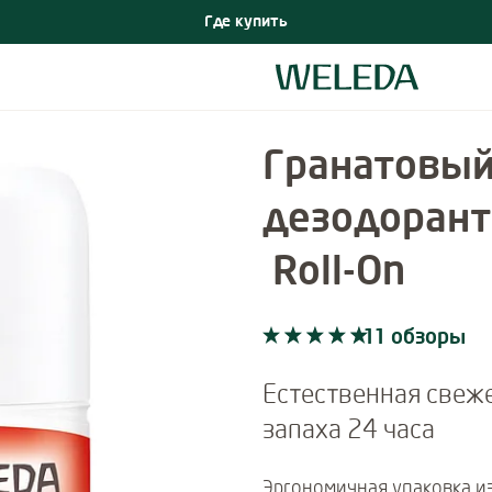
Где купить
Гранатовы
дезодорант
Roll-On
11 обзоры
Current rating: 5 out of 5 stars rate
11 обзоры
Естественная свеже
запаха 24 часа
Эргономичная упаковка и