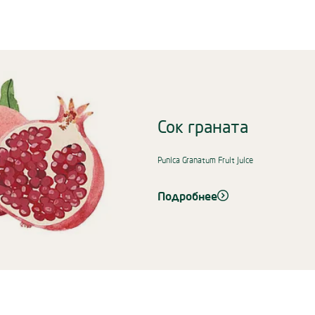
igate, or jump to a slide using the slide dots.
Сок граната
Punica Granatum Fruit Juice
Подробнее