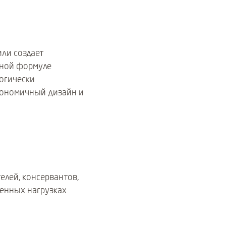
или создает
дной формуле
огически
гономичный дизайн и
елей, консервантов,
ленных нагрузках