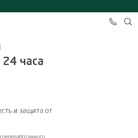
й
 24 часа
d by 11 customers
сть и защита от
з переработанного