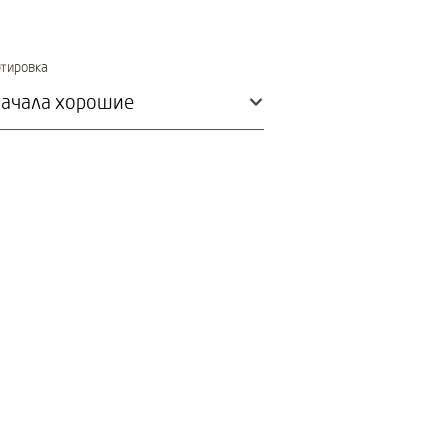
Immediate effect upon selection
тировка