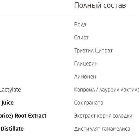
Полный состав
Вода
Спирт
Триэтил Цитрат
Глицерин
Лимонен
Lactylate
Капроил / лауроил лактил
 Juice
Сок граната
orice) Root Extract
Экстракт корня солодки
istillate
Дистиллят гамамелиса