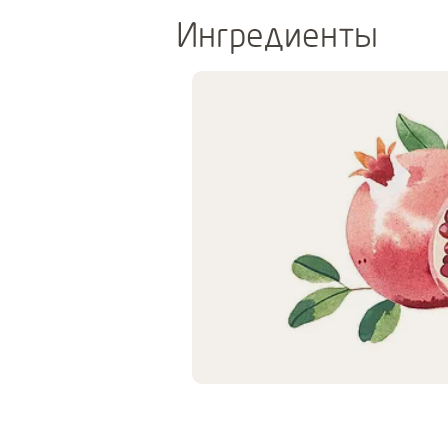
Ингредиенты
Use Next and Previous buttons to nav