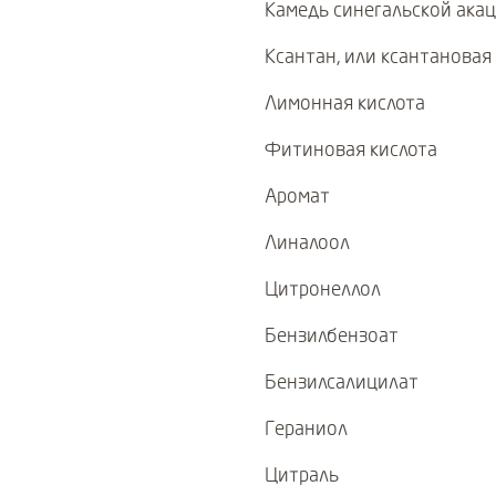
Камедь синегальской ака
Ксантан, или ксантановая
Лимонная кислота
Фитиновая кислота
Аромат
Линалоол
Цитронеллол
Бензилбензоат
Бензилсалицилат
Гераниол
Цитраль