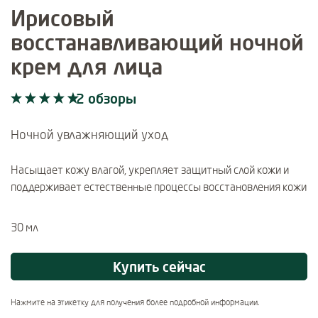
Ирисовый
восстанавливающий ночной
крем для лица
2 обзоры
Current rating: 5 out of 5 stars rated by 2 customers
2 обзоры
Ночной увлажняющий уход
Насыщает кожу влагой, укрепляет защитный слой кожи и
поддерживает естественные процессы восстановления кожи
30 мл
Купить сейчас
Нажмите на этикетку для получения более подробной информации.
Certifications