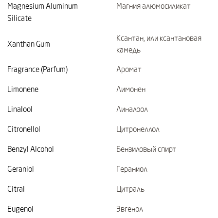
Magnesium Aluminum
Магния алюмосиликат
Silicate
Ксантан, или ксантановая
Xanthan Gum
камедь
Fragrance (Parfum)
Аромат
Limonene
Лимонен
Linalool
Линалоол
Citronellol
Цитронеллол
Benzyl Alcohol
Бензиловый спирт
Geraniol
Гераниол
Citral
Цитраль
Eugenol
Эвгенол