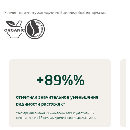
Нажмите на этикетку для получения более подробной информации.
Certifications
Use Next and Previous buttons to navigate, or jump to a slide using 
+89%
%
+89%% отметили знач
, экспертная оценка, клинический 
отметили значительное уменьшение
с
видимости растяжек*
з
*экспертная оценка, клинический тест с участием 37
женщин через 12 недель применения дважды в день