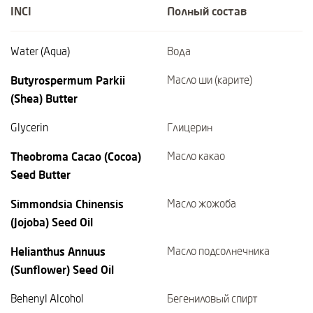
INCI
Полный состав
Water (Aqua)
Вода
Butyrospermum Parkii
Масло ши (карите)
(Shea) Butter
Glycerin
Глицерин
Theobroma Cacao (Cocoa)
Масло какао
Seed Butter
Simmondsia Chinensis
Масло жожоба
(Jojoba) Seed Oil
Helianthus Annuus
Масло подсолнечника
(Sunflower) Seed Oil
Behenyl Alcohol
Бегениловый спирт