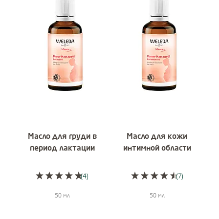
Подробнее:
Подробнее:
Масло для груди в
Масло для кожи
период лактации
интимной области
(4)
(7)
Current rating: 5 out of 5 stars rated by 4 customers
Current rating: 4,7 ou
50 мл
50 мл