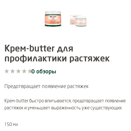
Крем-butter для
профилактики растяжек
0 обзоры
Current rating: 0 out of 5 stars rated by 0 customers
0 обзоры
Предотвращает появление растяжек
Крем-butter быстро впитывается, предотвращает появление
растяжек и уменьшает выраженность уже существующих
150 мл