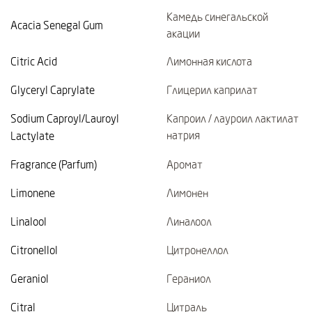
Камедь синегальской
Acacia Senegal Gum
акации
Citric Acid
Лимонная кислота
Glyceryl Caprylate
Глицерил каприлат
Sodium Caproyl/Lauroyl
Капроил / лауроил лактилат
натрия
Lactylate
Fragrance (Parfum)
Аромат
Limonene
Лимонен
Linalool
Линалоол
Citronellol
Цитронеллол
Geraniol
Гераниол
Citral
Цитраль