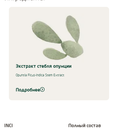
Use Next and Previous buttons to navigate, or jump to a slide using 
Экстракт стебля опунции
Opuntia Ficus-Indica Stem Extract
Подробнее
INCI
Полный состав