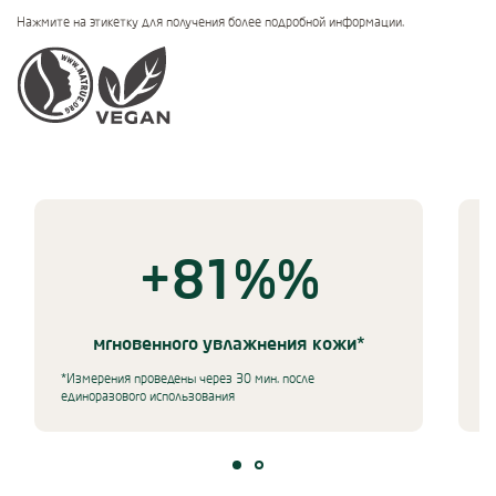
Нажмите на этикетку для получения более подробной информации.
Certifications
Use Next and Previous buttons to navigate, or jump to a slide using 
+81%
%
+81%% мгновенного у
, Измерения проведены через 30 ми
мгновенного увлажнения кожи*
*Измерения проведены через 30 мин. после
*
единоразового использования
и