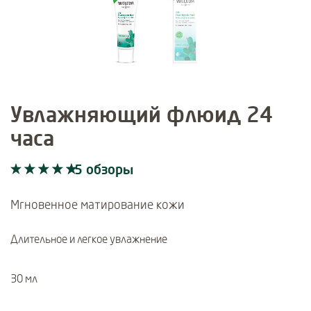
Увлажняющий флюид 24
часа
5 обзоры
Current rating: 5 out of 5 stars rated by 5 customers
5 обзоры
Мгновенное матирование кожи
Длительное и легкое увлажнение
30 мл