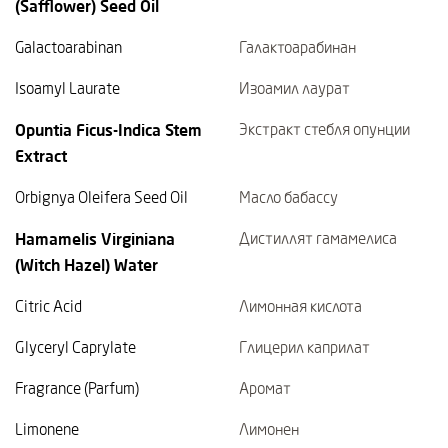
(Safflower) Seed Oil
Galactoarabinan
Галактоарабинан
Isoamyl Laurate
Изоамил лаурат
Opuntia Ficus-Indica Stem
Экстракт стебля опунции
Extract
Orbignya Oleifera Seed Oil
Масло бабассу
Hamamelis Virginiana
Дистиллят гамамелиса
(Witch Hazel) Water
Citric Acid
Лимонная кислота
Glyceryl Caprylate
Глицерил каприлат
Fragrance (Parfum)
Аромат
Limonene
Лимонен