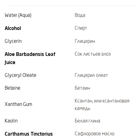
Water (Aqua)
Вода
Alcohol
Спирт
Glycerin
Глицерин
Aloe Barbadensis Leaf
Сок листьев алоэ
Juice
Glyceryl Oleate
Глицерил олеат
Betaine
Бетаин
Ксантан, или ксантановая
Xanthan Gum
камедь
Kaolin
Белая глина
Carthamus Tinctorius
Сафлоровое масло